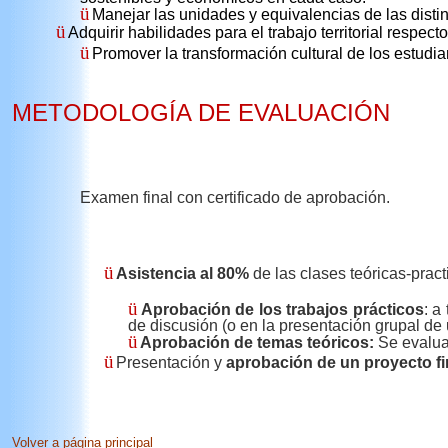
ü
Manejar las unidades y equivalencias de las disti
ü
Adquirir habilidades para el trabajo territorial respecto
ü
Promover la transformación cultural de los estudi
METODOLOGÍA DE EVALUACIÓN
Examen final con certificado de aprobación.
ü
Asistencia al 80%
de las clases
teóricas-pract
ü
Aprobación de los trabajos prácticos
: a
de discusión (o en la presentación grupal de
ü
Aprobación de temas teóricos:
Se evalua
ü
Presentación y
aprobación de un proyecto
f
Volver a página principal