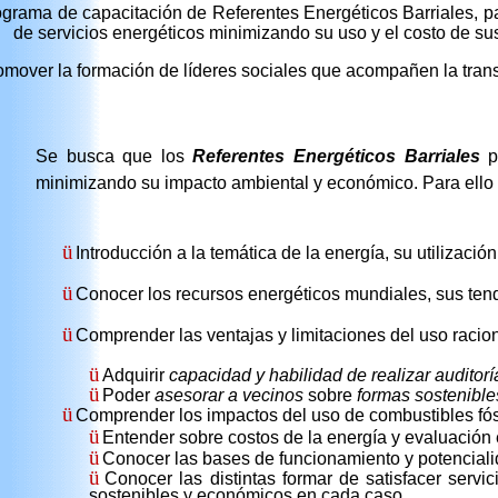
grama de capacitación de Referentes Energéticos Barriales, pa
de servicios energéticos minimizando su uso y el costo de su
omover la formación de líderes sociales que acompañen la trans
Se busca que los
Referentes Energéticos Barriales
po
minimizando su impacto ambiental y económico. Para ello 
ü
Introducción a la temática de la energía, su utilizació
ü
Conocer los recursos energéticos mundiales, sus tend
ü
Comprender las ventajas y limitaciones del uso raciona
ü
Adquirir
capacidad y habilidad de realizar auditor
ü
Poder
asesorar a vecinos
sobre
formas sostenible
ü
Comprender los impactos del uso de combustibles fós
ü
Entender sobre costos de la energía y evaluación 
ü
Conocer las bases de funcionamiento y potencialid
ü
Conocer las distintas formar de satisfacer servic
sostenibles y económicos en cada caso.