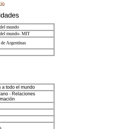
cio
sidades
 del mundo
s del mundo- MIT
 de Argentinas
s a todo el mundo
rano - Relaciones
ormación
s