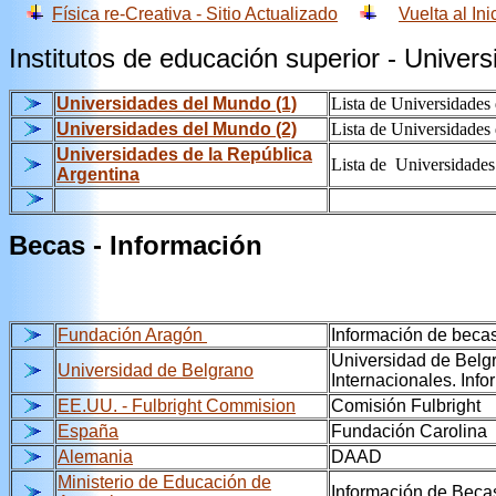
Física re-Creativa - Sitio Actualizado
Vuelta al Ini
Institutos de educación superior - Univer
Universidades del Mundo (1)
Lista de Universidades
Universidades del Mundo
(2)
Lista de Universidade
Universidades de la República
Lista de Universidades
Argentina
Becas - Información
Fundación Aragón
Información de beca
Universidad de Belg
Universidad de Belgrano
Internacionales. Inf
EE.UU. - Fulbright Commision
Comisión Fulbright
España
Fundación Carolina
Alemania
DAAD
Ministerio de Educación de
Información de Beca