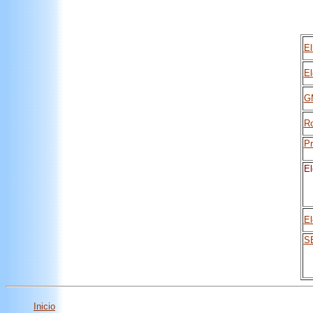
El
E
GM
R
Pr
El
El
S
Inicio