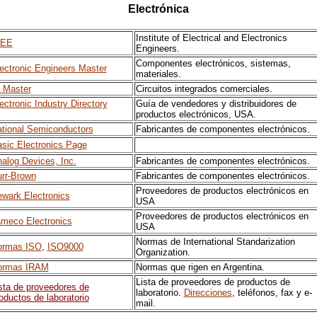
Electrónica
Institute of Electrical and Electronics
EEE
Engineers.
Componentes electrónicos, sistemas,
ectronic Engineers Master
materiales.
 Master
Circuitos integrados comerciales.
ectronic Industry Directory
Guía de vendedores y distribuidores de
productos electrónicos, USA.
tional Semiconductors
Fabricantes de componentes electrónicos.
sic Electronics Page
alog Devices, Inc.
Fabricantes de componentes electrónicos.
rr-Brown
Fabricantes de componentes electrónicos.
Proveedores de productos electrónicos en
wark Electronics
USA
Proveedores de productos electrónicos en
meco Electronics
USA
Normas de International Standarization
ormas ISO
,
ISO9000
Organization.
ormas IRAM
Normas que rigen en Argentina.
Lista de proveedores de productos de
sta de proveedores de
laboratorio.
Direcciones
, teléfonos, fax y e-
oductos de laboratorio
mail.