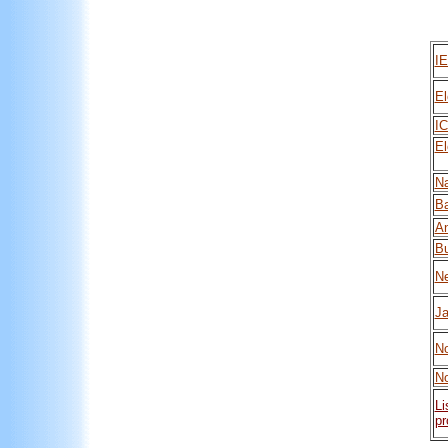
I
El
IC
El
Na
Ba
An
Bu
Ne
Ja
N
N
Li
pr