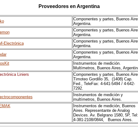
Proveedores en Argentina
Componentes y partes, Buenos Aire
ko
Argentina.
Componentes y partes, Buenos Aire
lemon
Argentina.
Componentes y partes, Buenos Aire
-Electrónica
Argentina.
Componentes y partes, Buenos Aire
odar
Argentina.
osKit
Instrumentos de medición.
Multímetros, Buenos Aires, Argentin
ectrónica Liniers
Componentes y partes, Buenos Aire
Timoteo Gordillo 35, (1408) Cap.
Fed., TeleFax: 4-641-5494 / 4-642-
7292.
Instrumentos de medición y
ectrocomponentes
multímetros, Buenos Aires.
EMAK
Instrumentos de medición, Buenos
Aires. Representante de Analog
Devices. Av. Belgrano 1580, 5P, Tel
4-381-2108/0844, Buenos Aires.