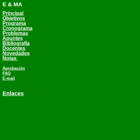
E & MA
Principal
Objetivos
Programa
Cronograma
Problemas
Apuntes
Bibliografía
Docentes
Novedades
Notas
Aprobación
FAQ
E-mail
Enlaces