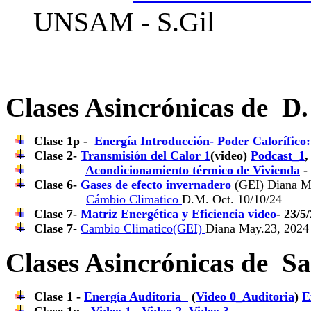
UNSAM - S.Gil
Clases Asincrónicas de D.
Clase 1p -
Energía Introducción- Poder Calorífico:
Clase 2-
Transmisión del Calor 1
(video)
Podcast_1
Acondicionamiento térmico de Vivienda
-
Clase 6-
Gases de efecto invernadero
(GEI) Diana M
Cámbio Climatico
D.M. Oct. 10/10/24
Clase 7-
Matriz Energética y Eficiencia video
- 23/5
Clase 7-
Cambio Climatico(GEI)
Diana May.23, 2024
Clases Asincrónicas de Sa
Clase 1 -
Energía Auditoria
(
Video 0_Auditoria
)
E