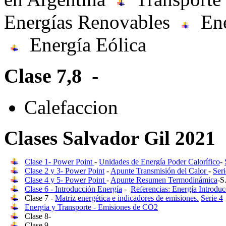
Energías Renovables
Ene
Energía Eólica
Clase 7,8 -
Calefaccion
Clases Salvador Gil 2021
Clase 1- Power Point
-
Unidades de Energía Poder Calorífico
-
Clase 2 y 3- Power Point
-
Apunte Transmisión del Calor
-
Ser
Clase 4 y 5- Power Point
-
Apunte Resumen Termodinámica
-S
Clase 6 - Introducción Energía
-
Referencias: Energía Introduc
Clase 7 -
Matriz energética e indicadores de emisiones.
Serie 4
Energia y Transporte - Emisiones de CO2
Clase 8-
Clase 9-