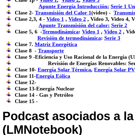
Clase 1p -
Video 1
,
Video 2
,
Video 3
Apunte Energía Introducción:
Serie 1 U
Clase 2-
Transmisión del Calor 1
(video) -
Transmis
Clase 2,3, 4 -
Video 1
,
Video 2
, Video 3, Video 4, V
Apunte Transmisión del calor:
Serie 2
Clase 5, 6 -
Termodinámica
:
Video 1
,
Video 2
, Vid
Revisión de termodinámica
:
Serie 3
Clase 7.
Matriz Energética
Clase 8 -
Transporte
Clase 9 -Eficiencia y Uso Racional de la Energía (
Revisión de Energías Renovables: Seri
Clase 10-
Energía Solar Térmica
,
Energía Solar PV
Clase 11-
Energía Eólica
Clase 12-
Clase 13-Energía Nuclear
Clase 14 - Gas y Petróleo
Clase 15 -
Podcast asociados a la
(LMNotebook)