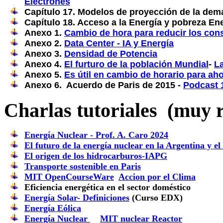
Electrónes
Capítulo 17. Modelos de proyección de la de
Capítulo 18. Acceso a la Energía y pobreza En
Anexo 1.
Cambio de hora para reducir los co
Anexo 2.
Data Center - IA y Energía
Anexo 3.
Densidad de Potencia
Anexo 4.
El furturo de la población Mundial
-
L
Anexo 5.
Es útil en cambio de horario para ah
Anexo 6. Acuerdo de Paris de 2015 -
Podcast 
Charlas tutoriales (muy 
Energía Nuclear - Prof. A. Caro 2024
El futuro de la energía nuclear en la Argentina y 
El origen de los hidrocarburos-IAPG
Transporte sostenible en Paris
MIT OpenCourseWare
Accion por el Clima
Eficiencia energética en el sector doméstico
Energía Solar- Definiciones
(Curso EDX)
Energía Eólica
Energía Nuclear
MIT nuclear Reactor