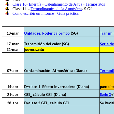
Clase 10- Energía
-
Calentamiento de Agua
-
Termostatos
Clase 11 -
Termodinámica de la Atmósfera
- S.Gil
Cómo escribir un Informe - Guía práctica
10-mar
Unidades, Poder calorífico
(SG)
Transmis
17-mar
Transmisión del calor (SG)
Serie d
31-mar
jueves santo
07-abr
Contaminación Atmosférica (Diana)
Termod
14-abr
D=clase 1 Efecto Invernadero (Diana)
parcialit
21-abr
GEI_ cálculo GEI (Diana)
Serie 3
-
28-abr
D=clase 2 GEI_ cálculo GEI
S=-Revis