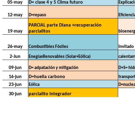
05-may
D= clase 4 y 5 Clima futuro
Explicac
12-may
D=repaso
Eficienci
PARCIAL parte Diana +recuperación
19-may
parcialitos
bioenerg
26-may
Combustibles Fósiles
Invitado
2-Jun
EnegíasRenovables (Solar+Eólica)
calentam
09-jun
D= adpatación y mitigación
D+S= hid
16-jun
D=huella carbono
transpor
23-jun
Eólica
D=nucle
30-jun
parcialito integrador