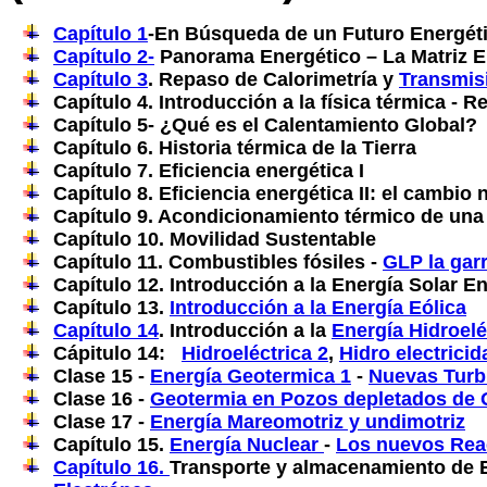
Capítulo 1
-En Búsqueda de un Futuro Energétic
Capítulo 2-
Panorama Energético – La Matriz E
Capítulo 3
. Repaso de Calorimetría y
Transmisi
Capítulo 4. Introducción a la física térmica -
Capítulo 5- ¿Qué es el Calentamiento Global?
Capítulo 6. Historia térmica de la Tierra
Capítulo 7. Eficiencia energética I
Capítulo 8. Eficiencia energética II: el cambio
Capítulo 9. Acondicionamiento térmico de una
Capítulo 10. Movilidad Sustentable
Capítulo 11. Combustibles fósiles -
GLP la gar
Capítulo 12. Introducción a la Energía Solar E
Capítulo 13.
Introducción a la Energía Eólica
Capítulo 14
. Introducción a la
Energía Hidroelé
Cápitulo 14:
Hidroeléctrica 2
,
Hidro electrici
Clase 15 -
Energía Geotermica 1
-
Nuevas Turb
Clase 16 -
Geotermia en Pozos depletados de
Clase 17 -
Energía Mareomotriz y undimotriz
Capítulo 15.
Energía Nuclear
-
Los nuevos Rea
Capítulo 16.
Transporte y almacenamiento de 