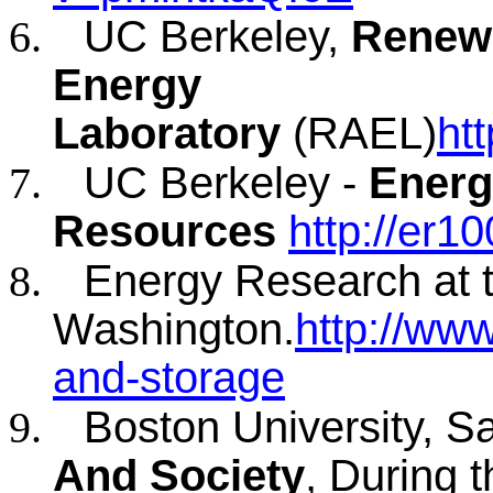
UC Berkeley,
Renewa
Energy
Laboratory
(RAEL)
ht
UC Berkeley -
Energ
Resources
http://er1
Energy Research at t
Washington.
http://www
and-storage
Boston University, 
And Society
, During 