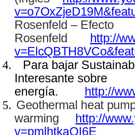
v=o7OxZjeD19M&featu
Rosenfeld – Efecto
Rosenfeld
http://
v=ElcQBTH8VCo&featu
Para bajar Sustainab
Interesante sobre
energía.
http://ww
Geothermal heat pump
warming
http://www
v=pmlhtkaQI6E