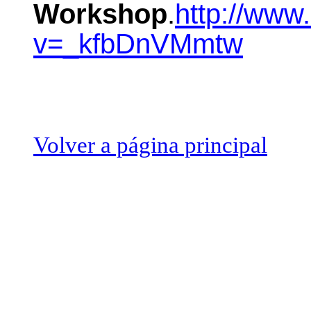
Workshop
.
http://ww
v=_kfbDnVMmtw
Volver a página principal