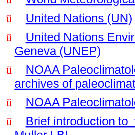
ü
United Nations (UN)
ü
United Nations Env
Geneva (UNEP)
ü
NOAA Paleoclimatolo
archives of paleoclimat
ü
NOAA Paleoclimatol
ü
Brief introduction to 