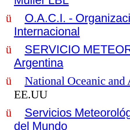
Muller LBL
ü
O.A.C.I. - Organizaci
Internacional
ü
SERVICIO METEOR
Argentina
ü
National Oceanic and 
EE.UU
ü
Servicios Meteoroló
del Mundo