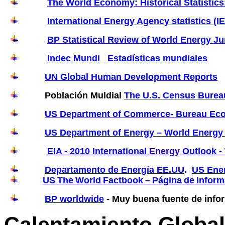
The World Economy: Historical Statistic
International Energy Agency statistics (I
BP Statistical Review of World Energy J
Indec Mundi Estadísticas mundiales
UN Global Human Development Reports
Población Muldial
The U.S. Census Burea
US Department of Commerce- Bureau Eco
US Department of Energy – World Energy
EIA - 2010 International
Energy
Outlook -
Departamento de Energía EE.UU
.
US Ener
US The World Factbook – Página de inform
BP worldwide
- Muy buena fuente de infor
Calentamiento Global