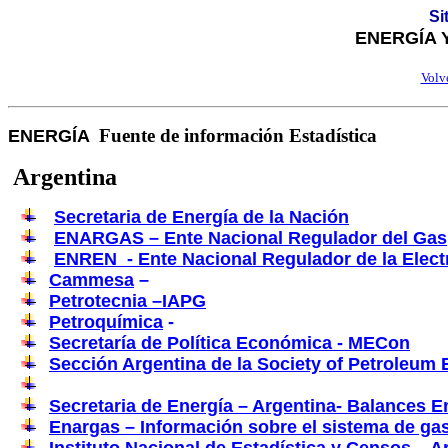
Si
ENERGÍA 
Volve
Fuente de información Estadística
ENERGÍA
Argentina
Secretaria de Energía de la Nación
ENARGAS – Ente Nacional Regulador del Gas
ENREN - Ente Nacional Regulador de la Elect
Cammesa
–
Petrotecnia –IAPG
Petroquímica
-
Secretaría de Política Económica - MECon
Sección Argentina de la Society of Petroleum
Secretaria de Energía – Argentina- Balances 
Enargas – Información sobre el sistema de gas