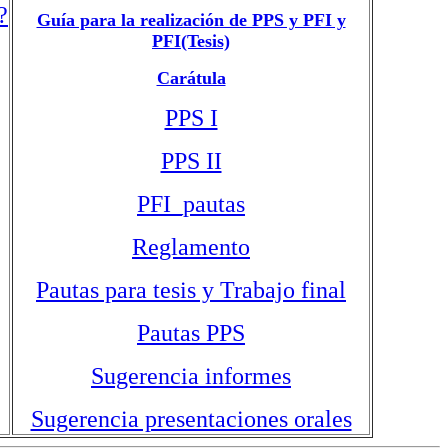
?
Guía para la realización de PPS y PFI y
PFI(Tesis)
Carátula
PPS I
PPS II
PFI_pautas
Reglamento
Pautas para tesis y Trabajo final
Pautas PPS
Sugerencia informes
Sugerencia presentaciones orales