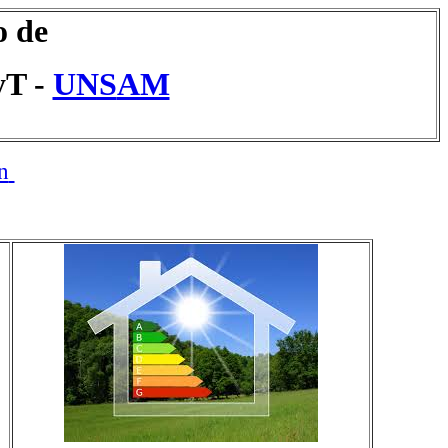
o de
yT -
UNS
AM
n